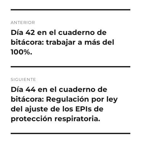
Navegación
ANTERIOR
de
Día 42 en el cuaderno de
Entrada
anterior:
bitácora: trabajar a más del
entradas
100%.
SIGUIENTE
Día 44 en el cuaderno de
Entrada
siguiente:
bitácora: Regulación por ley
del ajuste de los EPIs de
protección respiratoria.