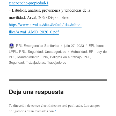
tener-coche-propiedad-1
– Estudios, análisis, previsiones y tendencias de la
movilidad. Arval, 2020.Disponible en:
https://www.arval.es/sites/default/files/inline-
files/Arval_AMO_2020_0.pdf
Autor
Publicado
Categorías
PRL Emergencias Sanitarias
julio 27, 2023
EPI
,
Ideas
,
el
Etiquetas
LPRL
,
PRL
,
Seguridad
,
Uncategorized
Actualidad
,
EPI
,
Ley de
PRL
,
Mantenimiento EPIs
,
Peligros en el trabajo
,
PRL
,
Seguridad
,
Trabajadoras
,
Trabajadores
Deja una respuesta
Tu dirección de correo electrónico no será publicada.
Los campos
obligatorios están marcados con
*