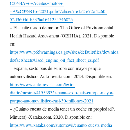
C2%BA+6+Aceites+motor+-
+A%C3%B1o+2021.pdf/67cbcec7-e1a2-e72c-2c60-
52d3604dfb53?t=1641254746025
– El aceite usado de motor. The Office of Environmental
Health Hazard Assessment (OEHHA), 2021. Disponible
en:
https://www.p65warnings.ca.gov/sites/default/files/downloa
ds/factsheets/Used_engine_oil_fact_sheet_es.pdf
– España, sexto país de Europa con mayor parque
automovilístico. Auto-revista.com, 2023. Disponible en:
https://www.auto-revista.com/texto-
diario/mostrar/4155393/espana-sexto-pais-europa-mayor-
parque-automovilistico-casi-30-millones-2021
– ¿Cuánto cuesta de media tener un coche en propiedad?.
Minue(s) -Xataka.com, 2020. Disponible en:
https://www.xataka.com/automovil/cuanto-cuesta-media-