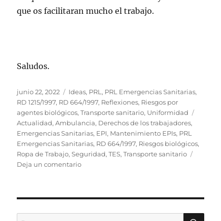
que os facilitaran mucho el trabajo.
Saludos.
Publicado
Categorías
junio 22, 2022
Ideas
,
PRL
,
PRL Emergencias Sanitarias
,
el
RD 1215/1997
,
RD 664/1997
,
Reflexiones
,
Riesgos por
Etique
agentes biológicos
,
Transporte sanitario
,
Uniformidad
Actualidad
,
Ambulancia
,
Derechos de los trabajadores
,
Emergencias Sanitarias
,
EPI
,
Mantenimiento EPIs
,
PRL
Emergencias Sanitarias
,
RD 664/1997
,
Riesgos biológicos
,
Ropa de Trabajo
,
Seguridad
,
TES
,
Transporte sanitario
en
Deja un comentario
Día
31
en
el
cuaderno
BU
Buscar