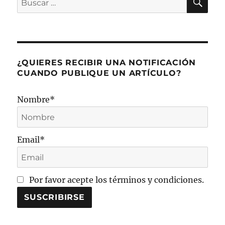
de
por:
bitácora:
Los
sueños
sí
se
¿QUIERES RECIBIR UNA NOTIFICACIÓN
cumplen.
CUANDO PUBLIQUE UN ARTÍCULO?
Nombre*
Email*
Por favor acepte los términos y condiciones.