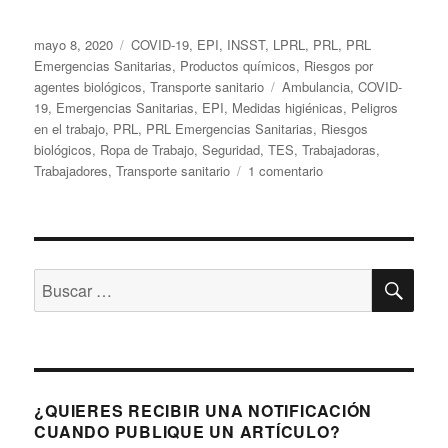
Publicado
Categorías
mayo 8, 2020
COVID-19
,
EPI
,
INSST
,
LPRL
,
PRL
,
PRL
el
Emergencias Sanitarias
,
Productos químicos
,
Riesgos por
Etiquetas
agentes biológicos
,
Transporte sanitario
Ambulancia
,
COVID-
19
,
Emergencias Sanitarias
,
EPI
,
Medidas higiénicas
,
Peligros
en el trabajo
,
PRL
,
PRL Emergencias Sanitarias
,
Riesgos
biológicos
,
Ropa de Trabajo
,
Seguridad
,
TES
,
Trabajadoras
,
en
Trabajadores
,
Transporte sanitario
1 comentario
Día
25
en
el
BU
cuaderno
Buscar
de
por:
bitácora:
Normativa
sobre
ropa
de
¿QUIERES RECIBIR UNA NOTIFICACIÓN
protección.
CUANDO PUBLIQUE UN ARTÍCULO?