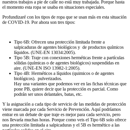
nuestros trabajos a pie de calle no está muy trabajada. Porque hasta
de
el momento esta ropa se usaba en situaciones especiales.
pacientes
durante
Profundizaré con los tipos de ropa que se usan más en esta situación
la
de COVID-19. Por ahora son tres tipos:
pandemia
de
la
COVID-
Tipo 6B: Ofrecen una protección limitada frente a
19.
salpicaduras de agentes biológicos y de productos químicos
líquidos. (UNE-EN 13034:2005).
Tipo 5B: Traje con conexiones herméticas frente a partículas
sólidas (químicas o de agentes biológicos) suspendidas en
aire. (UNE-EN ISO 13982-1:2005).
Tipo 4B: Herméticos a líquidos (quimicos o de agentes
biológicos). pulverizados.
Hay una variantes que podemos ver en las fichas técnicas que
pone PB, quiere decir que la protección es parcial. Como
podrán ser unos delantales, batas, etc.
Y la asignación a cada tipo de servicio de las medidas de protección
viene marcada por cada Servicio de Prevención. Aquí podríamos
entrar en un debate de que traje es mejor para cada servicio, pero
nos llevaría muchas horas. Porque como veis el Tipo 6B solo ofrece
una protección limitada a salpicaduras y el 5B es hermético a las