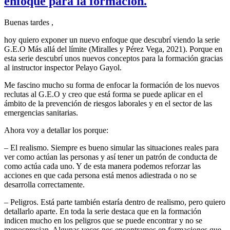
enfoque para la formación.
el
cuade
de
Buenas tardes ,
bitáco
Siste
hoy quiero exponer un nuevo enfoque que descubrí viendo la serie
para
G.E.O Más allá del límite (Miralles y Pérez Vega, 2021). Porque en
reduci
esta serie descubrí unos nuevos conceptos para la formación gracias
estrés
al instructor inspector Pelayo Gayol.
y
riesgo
Me fascino mucho su forma de enfocar la formación de los nuevos
psicos
reclutas al G.E.O y creo que está forma se puede aplicar en el
en
ámbito de la prevención de riesgos laborales y en el sector de las
inter
emergencias sanitarias.
difíci
Ahora voy a detallar los porque:
en
emerg
– El realismo. Siempre es bueno simular las situaciones reales para
sanita
ver como actúan las personas y así tener un patrón de conducta de
como actúa cada uno. Y de esta manera podemos reforzar las
acciones en que cada persona está menos adiestrada o no se
desarrolla correctamente.
– Peligros. Está parte también estaría dentro de realismo, pero quiero
detallarlo aparte. En toda la serie destaca que en la formación
indicen mucho en los peligros que se puede encontrar y no se
menosprecian. Algunas veces nos encontramos en formaciones que