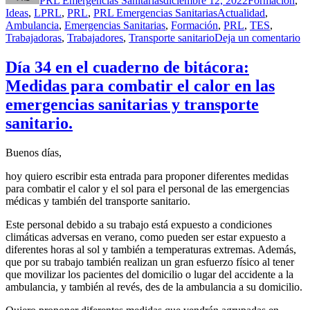
PRL Emergencias Sanitarias
diciembre 12, 2022
Formación
,
Etiquetas
Ideas
,
LPRL
,
PRL
,
PRL Emergencias Sanitarias
Actualidad
,
Ambulancia
,
Emergencias Sanitarias
,
Formación
,
PRL
,
TES
,
en
Trabajadoras
,
Trabajadores
,
Transporte sanitario
Deja un comentario
D
3
Día 34 en el cuaderno de bitácora:
en
Medidas para combatir el calor en las
el
cu
emergencias sanitarias y transporte
de
sanitario.
bi
N
en
Buenos días,
pa
la
hoy quiero escribir esta entrada para proponer diferentes medidas
fo
para combatir el calor y el sol para el personal de las emergencias
médicas y también del transporte sanitario.
Este personal debido a su trabajo está expuesto a condiciones
climáticas adversas en verano, como pueden ser estar expuesto a
diferentes horas al sol y también a temperaturas extremas. Además,
que por su trabajo también realizan un gran esfuerzo físico al tener
que movilizar los pacientes del domicilio o lugar del accidente a la
ambulancia, y también al revés, des de la ambulancia a su domicilio.