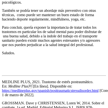
psicológicos.
También se podría tener un abordaje más preventivo con otras
técnicas, como puede ser mantener un buen estado de forma
haciendo deporte regularmente, mindfulness, yoga, etc.
Para concluir, quería exponer la importancia de tratar todos los
trastornos en particular los de salud mental para poder disfrutar de
una buena salud, debido a la indole del trabajo en el transporte
sanitario pueden existir muchos agentes estresantes y/o agresores
que nos pueden perjudicar a la salud integral del profesional.
Saludos.
MEDLINE PLUS, 2021. Trastorno de estrés postraumático.
En:
Medline Plus
[En línea]. Disponible en:
https://medlineplus.gov/spanish/posttraumaticstressdisorder.html
[Cons
1 de marzo de 2022].
GROSSMAN. Dave y CHRISTENSEN, Loren W, 2014. Sobre el
combate. 1a ed. Madrid. Editorial Melusina S.L. ISBN 978-