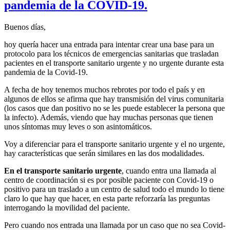
pandemia de la COVID-19.
bitácora:
El
estrés
Buenos días,
postraumático
en
hoy quería hacer una entrada para intentar crear una base para un
el
protocolo para los técnicos de emergencias sanitarias que trasladan
transporte
pacientes en el transporte sanitario urgente y no urgente durante esta
sanitario.
pandemia de la Covid-19.
A fecha de hoy tenemos muchos rebrotes por todo el país y en
algunos de ellos se afirma que hay transmisión del virus comunitaria
(los casos que dan positivo no se les puede establecer la persona que
la infecto). Además, viendo que hay muchas personas que tienen
unos síntomas muy leves o son asintomáticos.
Voy a diferenciar para el transporte sanitario urgente y el no urgente,
hay características que serán similares en las dos modalidades.
En el transporte sanitario urgente
, cuando entra una llamada al
centro de coordinación si es por posible paciente con Covid-19 o
positivo para un traslado a un centro de salud todo el mundo lo tiene
claro lo que hay que hacer, en esta parte reforzaría las preguntas
interrogando la movilidad del paciente.
Pero cuando nos entrada una llamada por un caso que no sea Covid-