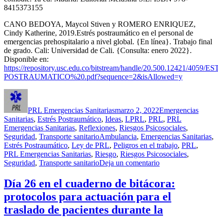
8415373155
CANO BEDOYA, Maycol Stiven y ROMERO ENRIQUEZ,
Cindy Katherine, 2019.Estrés postraumático en el personal de
emergencias prehospitalario a nivel global. {En línea}. Trabajo final
de grado. Cali: Universidad de Cali. {Consulta: enero 2022}.
Disponible en:
https://repository.usc.edu.co/bitstream/handle/20.500.12421/4059
POSTRAUMATICO%20.pdf?sequence=2&isAllowed=y
Autor
Publicado
Categorías
el
PRL Emergencias Sanitarias
marzo 2, 2022
Emergencias
Sanitarias
,
Estrés Postraumático
,
Ideas
,
LPRL
,
PRL
,
PRL
Emergencias Sanitarias
,
Reflexiones
,
Riesgos Psicosociales
,
Etiquetas
Seguridad
,
Transporte sanitario
Ambulancia
,
Emergencias Sanitarias
,
Estrés Postraumático
,
Ley de PRL
,
Peligros en el trabajo
,
PRL
,
PRL Emergencias Sanitarias
,
Riesgo
,
Riesgos Psicosociales
,
en
Seguridad
,
Transporte sanitario
Deja un comentario
Día
30
Día 26 en el cuaderno de bitácora:
en
protocolos para actuación para el
el
cuaderno
traslado de pacientes durante la
de