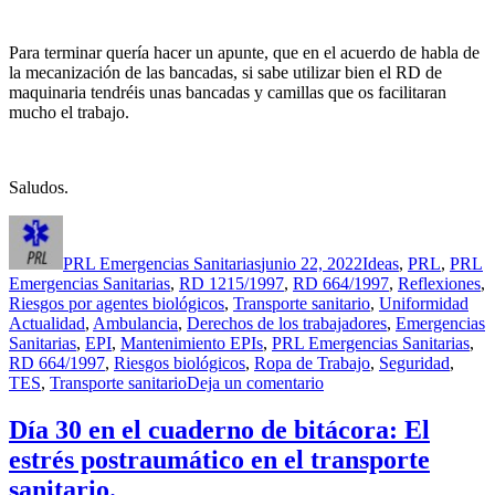
Para terminar quería hacer un apunte, que en el acuerdo de habla de
la mecanización de las bancadas, si sabe utilizar bien el RD de
maquinaria tendréis unas bancadas y camillas que os facilitaran
mucho el trabajo.
Saludos.
Autor
Publicado
Categorías
el
PRL Emergencias Sanitarias
junio 22, 2022
Ideas
,
PRL
,
PRL
Emergencias Sanitarias
,
RD 1215/1997
,
RD 664/1997
,
Reflexiones
,
Eti
Riesgos por agentes biológicos
,
Transporte sanitario
,
Uniformidad
Actualidad
,
Ambulancia
,
Derechos de los trabajadores
,
Emergencias
Sanitarias
,
EPI
,
Mantenimiento EPIs
,
PRL Emergencias Sanitarias
,
RD 664/1997
,
Riesgos biológicos
,
Ropa de Trabajo
,
Seguridad
,
en
TES
,
Transporte sanitario
Deja un comentario
Día
31
Día 30 en el cuaderno de bitácora: El
en
estrés postraumático en el transporte
el
cuaderno
sanitario.