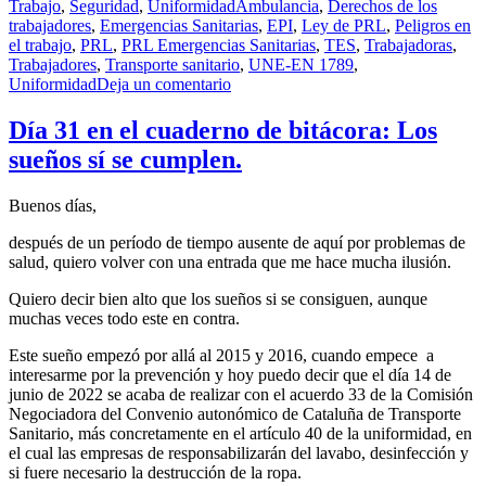
Etiquetas
Trabajo
,
Seguridad
,
Uniformidad
Ambulancia
,
Derechos de los
trabajadores
,
Emergencias Sanitarias
,
EPI
,
Ley de PRL
,
Peligros en
el trabajo
,
PRL
,
PRL Emergencias Sanitarias
,
TES
,
Trabajadoras
,
Trabajadores
,
Transporte sanitario
,
UNE-EN 1789
,
en
Uniformidad
Deja un comentario
Día
34
Día 31 en el cuaderno de bitácora: Los
en
sueños sí se cumplen.
el
cuaderno
de
Buenos días,
bitácora:
Medidas
después de un período de tiempo ausente de aquí por problemas de
para
salud, quiero volver con una entrada que me hace mucha ilusión.
combatir
el
Quiero decir bien alto que los sueños si se consiguen, aunque
calor
muchas veces todo este en contra.
en
Este sueño empezó por allá al 2015 y 2016, cuando empece a
las
interesarme por la prevención y hoy puedo decir que el día 14 de
emergencias
junio de 2022 se acaba de realizar con el acuerdo 33 de la Comisión
sanitarias
Negociadora del Convenio autonómico de Cataluña de Transporte
y
Sanitario, más concretamente en el artículo 40 de la uniformidad, en
transporte
el cual las empresas de responsabilizarán del lavabo, desinfección y
sanitario.
si fuere necesario la destrucción de la ropa.