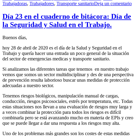
en
Trabajadoras
,
Trabajadores
,
Transporte sanitario
Deja un comentario
D
2
Día 23 en el cuaderno de bitácora: Día de
en
la Seguridad y Salud en el Trabajo.
el
cu
de
Buenos días,
bi
D
hoy 28 de abril de 2020 es el día de la Salud y Seguridad en el
so
Trabajo y quería hacer una entrada un poco general de la situación
la
del sector de emergencias medicas y transporte sanitario.
pr
re
Si analizamos las diferentes tareas que tenemos en nuestro trabajo
fr
vemos que somos un sector multidisciplinar y des de una perspectiva
al
de prevención resulta laborioso buscar unas medidas de protección
C
adecuadas a nuestro sector.
9
Tenemos riesgos biológicos, manipulación manual de cargas,
po
conducción, riesgos psicosociales, estrés por temperatura, etc. Todas
pa
estas situaciones nos llevan a una evaluación de riesgos muy larga y
de
a veces combinar la protección para todos los riesgos es difícil
A
combinarla pero se está avanzando mucho en materia de EPIs y creo
que se puede llegar a dar una respuesta a los riesgos muy alta.
Uno de los problemas más grandes son los costes de estas medidas