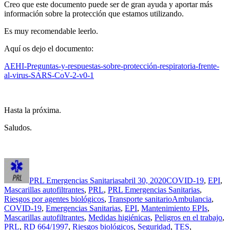
Creo que este documento puede ser de gran ayuda y aportar más
información sobre la protección que estamos utilizando.
Es muy recomendable leerlo.
Aquí os dejo el documento:
AEHI-Preguntas-y-respuestas-sobre-protección-respiratoria-frente-
al-virus-SARS-CoV-2-v0-1
Hasta la próxima.
Saludos.
Autor
Publicado
Categorías
el
PRL Emergencias Sanitarias
abril 30, 2020
COVID-19
,
EPI
,
Mascarillas autofiltrantes
,
PRL
,
PRL Emergencias Sanitarias
,
Etiquetas
Riesgos por agentes biológicos
,
Transporte sanitario
Ambulancia
,
COVID-19
,
Emergencias Sanitarias
,
EPI
,
Mantenimiento EPIs
,
Mascarillas autofiltrantes
,
Medidas higiénicas
,
Peligros en el trabajo
,
PRL
,
RD 664/1997
,
Riesgos biológicos
,
Seguridad
,
TES
,