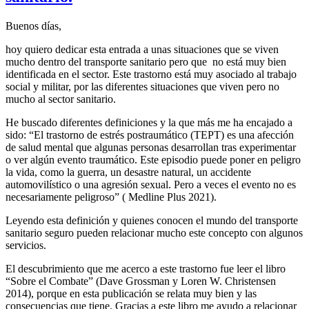
de
bitácora:
Buenos días,
Los
sueños
hoy quiero dedicar esta entrada a unas situaciones que se viven
sí
mucho dentro del transporte sanitario pero que no está muy bien
se
identificada en el sector. Este trastorno está muy asociado al trabajo
cumplen.
social y militar, por las diferentes situaciones que viven pero no
mucho al sector sanitario.
He buscado diferentes definiciones y la que más me ha encajado a
sido: “El trastorno de estrés postraumático (TEPT) es una afección
de salud mental que algunas personas desarrollan tras experimentar
o ver algún evento traumático. Este episodio puede poner en peligro
la vida, como la guerra, un desastre natural, un accidente
automovilístico o una agresión sexual. Pero a veces el evento no es
necesariamente peligroso” ( Medline Plus 2021).
Leyendo esta definición y quienes conocen el mundo del transporte
sanitario seguro pueden relacionar mucho este concepto con algunos
servicios.
El descubrimiento que me acerco a este trastorno fue leer el libro
“Sobre el Combate” (Dave Grossman y Loren W. Christensen
2014), porque en esta publicación se relata muy bien y las
consecuencias que tiene. Gracias a este libro me ayudo a relacionar