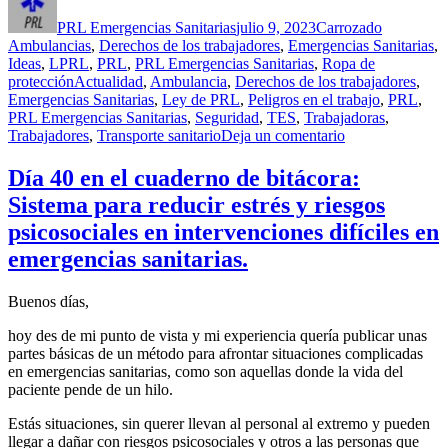
el
PRL Emergencias Sanitarias
julio 9, 2023
Carrozado
Ambulancias
,
Derechos de los trabajadores
,
Emergencias Sanitarias
,
Ideas
,
LPRL
,
PRL
,
PRL Emergencias Sanitarias
,
Ropa de
Etiquetas
protección
Actualidad
,
Ambulancia
,
Derechos de los trabajadores
,
Emergencias Sanitarias
,
Ley de PRL
,
Peligros en el trabajo
,
PRL
,
PRL Emergencias Sanitarias
,
Seguridad
,
TES
,
Trabajadoras
,
en
Trabajadores
,
Transporte sanitario
Deja un comentario
Día
45
Día 40 en el cuaderno de bitácora:
en
Sistema para reducir estrés y riesgos
el
cuaderno
psicosociales en intervenciones difíciles en
de
emergencias sanitarias.
bitácora:
Ropa
refrigerante
Buenos días,
para
el
hoy des de mi punto de vista y mi experiencia quería publicar unas
personal
partes básicas de un método para afrontar situaciones complicadas
de
en emergencias sanitarias, como son aquellas donde la vida del
emergencias
paciente pende de un hilo.
para
intervenciones
Estás situaciones, sin querer llevan al personal al extremo y pueden
con
llegar a dañar con riesgos psicosociales y otros a las personas que