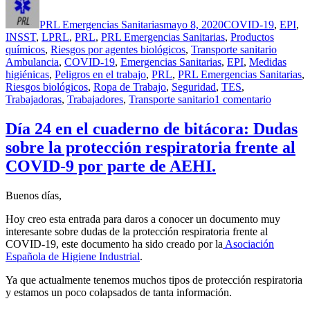
el
PRL Emergencias Sanitarias
mayo 8, 2020
COVID-19
,
EPI
,
INSST
,
LPRL
,
PRL
,
PRL Emergencias Sanitarias
,
Productos
Etiquet
químicos
,
Riesgos por agentes biológicos
,
Transporte sanitario
Ambulancia
,
COVID-19
,
Emergencias Sanitarias
,
EPI
,
Medidas
higiénicas
,
Peligros en el trabajo
,
PRL
,
PRL Emergencias Sanitarias
,
Riesgos biológicos
,
Ropa de Trabajo
,
Seguridad
,
TES
,
en
Trabajadoras
,
Trabajadores
,
Transporte sanitario
1 comentario
Día
25
Día 24 en el cuaderno de bitácora: Dudas
en
sobre la protección respiratoria frente al
el
cuadern
COVID-9 por parte de AEHI.
de
bitácora:
Buenos días,
Normati
sobre
Hoy creo esta entrada para daros a conocer un documento muy
ropa
interesante sobre dudas de la protección respiratoria frente al
de
COVID-19, este documento ha sido creado por la
Asociación
protecci
Española de Higiene Industrial
.
Ya que actualmente tenemos muchos tipos de protección respiratoria
y estamos un poco colapsados de tanta información.