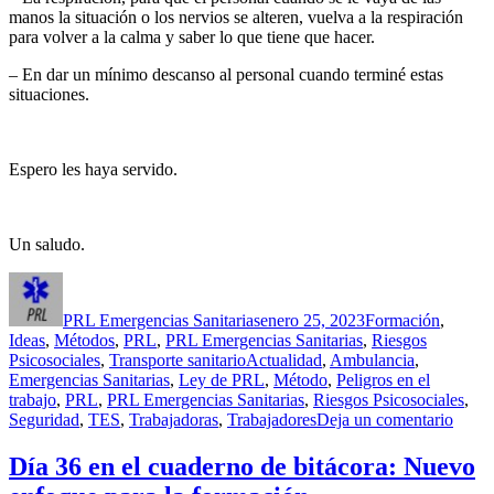
manos la situación o los nervios se alteren, vuelva a la respiración
para volver a la calma y saber lo que tiene que hacer.
– En dar un mínimo descanso al personal cuando terminé estas
situaciones.
Espero les haya servido.
Un saludo.
Autor
Publicado
Categorías
el
PRL Emergencias Sanitarias
enero 25, 2023
Formación
,
Ideas
,
Métodos
,
PRL
,
PRL Emergencias Sanitarias
,
Riesgos
Etiquetas
Psicosociales
,
Transporte sanitario
Actualidad
,
Ambulancia
,
Emergencias Sanitarias
,
Ley de PRL
,
Método
,
Peligros en el
trabajo
,
PRL
,
PRL Emergencias Sanitarias
,
Riesgos Psicosociales
,
en
Seguridad
,
TES
,
Trabajadoras
,
Trabajadores
Deja un comentario
Día
40
Día 36 en el cuaderno de bitácora: Nuevo
en