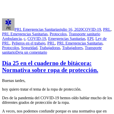
Autor
Publicado
Categorías
el
PRL Emergencias Sanitarias
julio 16, 2020
COVID-19
,
PRL
,
Etiqueta
PRL Emergencias Sanitarias
,
Protocolos
,
Transporte sanitario
Ambulancia
,
c
,
COVID-19
,
Emergencias Sanitarias
,
EPI
,
Ley de
PRL
,
Peligros en el trabajo
,
PRL
,
PRL Emergencias Sanitarias
,
Protocolos
,
Seguridad
,
Trabajadoras
,
Trabajadores
,
Transporte
en
sanitario
Deja un comentario
Día
26
Día 25 en el cuaderno de bitácora:
en
Normativa sobre ropa de protección.
el
cuaderno
de
Buenas tardes,
bitácora:
protocolos
hoy quiero tratar el tema de la ropa de protección.
para
actuación
Des de la pandemia del COVID-19 hemos oído hablar mucho de los
para
diferentes grados de protección de la ropa.
el
A veces, nos podemos confundir porque es una normativa que en
traslado