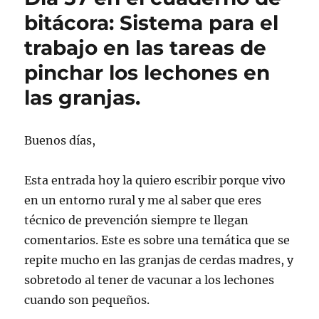
cuaderno
bitácora: Sistema para el
de
trabajo en las tareas de
bitácora:
Nuevo
pinchar los lechones en
protocolo
revisado
las granjas.
para
talleres
y
Buenos días,
concesionarios
para
evitar
Esta entrada hoy la quiero escribir porque vivo
exposición
en un entorno rural y me al saber que eres
a
técnico de prevención siempre te llegan
agentes
cancerígenos.
comentarios. Este es sobre una temática que se
repite mucho en las granjas de cerdas madres, y
sobretodo al tener de vacunar a los lechones
cuando son pequeños.