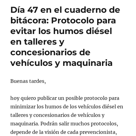
en
Día 47 en el cuaderno de
el
cuaderno
bitácora: Protocolo para
de
evitar los humos diésel
bitácora:
Medidas
en talleres y
de
seguridad
concesionarios de
para
vehículos y maquinaria
las
caídas
en
camiones
Buenas tardes,
de
pienso.
hoy quiero publicar un posible protocolo para
minimizar los humos de los vehículos diésel en
talleres y concesionarios de vehículos y
maquinaria. Podrán salir muchos protocolos,
depende de la visión de cada prevencionista,