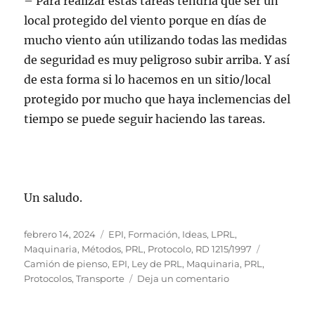
– Para realizar estas tareas tendría que ser un
local protegido del viento porque en días de
mucho viento aún utilizando todas las medidas
de seguridad es muy peligroso subir arriba. Y así
de esta forma si lo hacemos en un sitio/local
protegido por mucho que haya inclemencias del
tiempo se puede seguir haciendo las tareas.
Un saludo.
Publicado
Categorías
febrero 14, 2024
EPI
,
Formación
,
Ideas
,
LPRL
,
el
Etiquetas
Maquinaria
,
Métodos
,
PRL
,
Protocolo
,
RD 1215/1997
Camión de pienso
,
EPI
,
Ley de PRL
,
Maquinaria
,
PRL
,
en
Protocolos
,
Transporte
Deja un comentario
Día
54