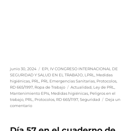
Publicado
Categorías
junio 30, 2024
EPI
,
IV CONGRESO INTERNACIONAL DE
el
SEGURIDAD Y SALUD EN EL TRABAJO
,
LPRL
,
Medidas
higiénicas
,
PRL
,
PRL Emergencias Sanitarias
,
Protocolos
,
Etiquetas
RD 665/1997
,
Ropa de Trabajo
Actualidad
,
Ley de PRL
,
Mantenimiento EPIs
,
Medidas higiénicas
,
Peligros en el
trabajo
,
PRL
,
Protocolos
,
RD 665/1197
,
Seguridad
Deja un
en
comentario
Día
60
en
Día 57 en el cuaderno de
el