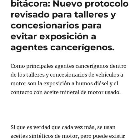
bitácora: Nuevo protocolo
de
revisado para talleres y
bitácora:
Desenlace
concesionarios para
de
la
evitar exposición a
petición
agentes cancerígenos.
a
la
UE
sobre
Como principales agentes cancerígenos dentro
las
de los talleres y concesionarios de vehículos a
FDS
motor son la exposición a humos diésel y el
de
maquinaria.
contacto con aceite mineral de motor usado.
Si que es verdad que cada vez más, se usan
aceites sintéticos de motor, pero puede existir