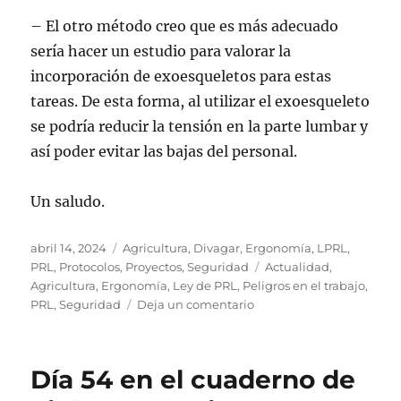
– El otro método creo que es más adecuado
sería hacer un estudio para valorar la
incorporación de exoesqueletos para estas
tareas. De esta forma, al utilizar el exoesqueleto
se podría reducir la tensión en la parte lumbar y
así poder evitar las bajas del personal.
Un saludo.
Publicado
Categorías
abril 14, 2024
Agricultura
,
Divagar
,
Ergonomía
,
LPRL
,
el
Etiquetas
PRL
,
Protocolos
,
Proyectos
,
Seguridad
Actualidad
,
Agricultura
,
Ergonomía
,
Ley de PRL
,
Peligros en el trabajo
,
en
PRL
,
Seguridad
Deja un comentario
Día
57
en
Día 54 en el cuaderno de
el
cuaderno