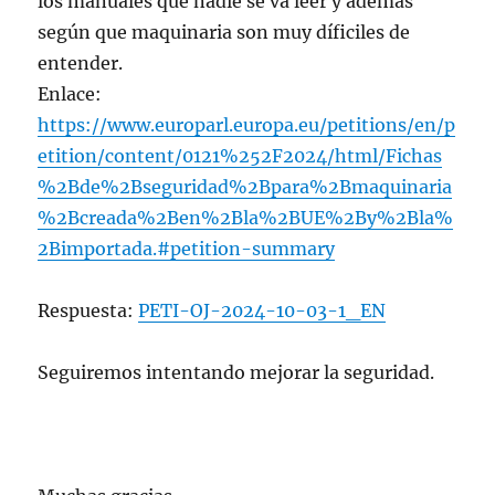
los manuales que nadie se va leer y además
según que maquinaria son muy díficiles de
entender.
Enlace:
https://www.europarl.europa.eu/petitions/en/p
etition/content/0121%252F2024/html/Fichas
%2Bde%2Bseguridad%2Bpara%2Bmaquinaria
%2Bcreada%2Ben%2Bla%2BUE%2By%2Bla%
2Bimportada.#petition-summary
Respuesta:
PETI-OJ-2024-10-03-1_EN
Seguiremos intentando mejorar la seguridad.