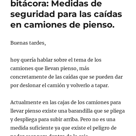
bitácora: Medidas de
de
seguridad para las caídas
bitácora:
Sistema
en camiones de pienso.
para
el
trabajo
Buenas tardes,
en
las
tareas
hoy quería hablar sobre el tema de los
de
camiones que llevan pienso, más
pinchar
los
concretamente de las caídas que se pueden dar
lechones
por deslonar el camión y volverlo a tapar.
en
las
granjas.
Actualmente en las cajas de los camiones para
llevar pienso existe una barandilla que se pliega
y despliega para subir arriba. Pero no es una
medida suficiente ya que existe el peligro de