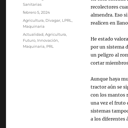
Sanitarias
recolectores cua
Publicado
febrero 5, 2024
almendra. Eso si
el
Categorías
Agricultura
,
Divagar
,
LPRL
,
realicen en lla
Maquinaria
Etiquetas
Actualidad
,
Agricultura
,
He estado valor
Futuro
,
Innovación
,
Maquinaria
,
PRL
por un sistema 
un peligro al ro
cortar miembros
Aunque haya muc
tractor aún se 
con los mantos 
una vez el fruto
sistemas tampoc
a los diferentes 