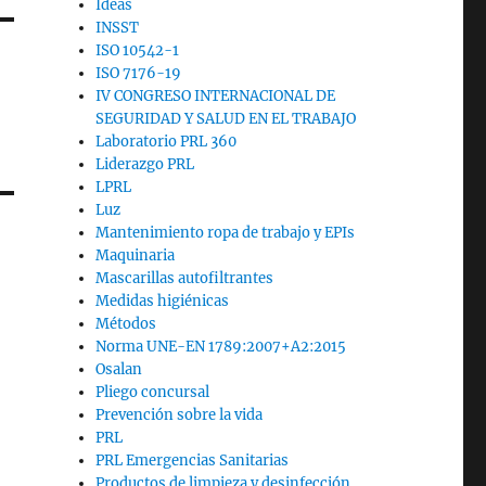
Ideas
INSST
ISO 10542-1
ISO 7176-19
IV CONGRESO INTERNACIONAL DE
SEGURIDAD Y SALUD EN EL TRABAJO
Laboratorio PRL 360
Liderazgo PRL
LPRL
Luz
Mantenimiento ropa de trabajo y EPIs
Maquinaria
Mascarillas autofiltrantes
Medidas higiénicas
Métodos
Norma UNE-EN 1789:2007+A2:2015
Osalan
Pliego concursal
Prevención sobre la vida
PRL
PRL Emergencias Sanitarias
Productos de limpieza y desinfección