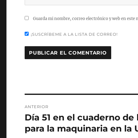
Guarda mi nombre, correo electrónico y web en este 
¡SUSCRÍBEME A LA LISTA DE CORREO!
Navegación
ANTERIOR
de
Día 51 en el cuaderno de 
Entrada
anterior:
entradas
para la maquinaria en la 