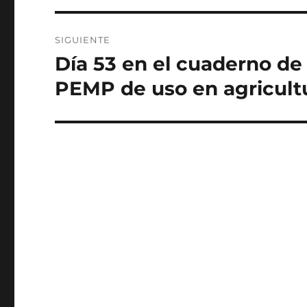
SIGUIENTE
Día 53 en el cuaderno de 
Entrada
siguiente:
PEMP de uso en agricult