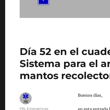
Día 52 en el cuad
Sistema para el ar
mantos recolecto
Buenos días,
Autor
PRL Emergencias
en esta entrada 