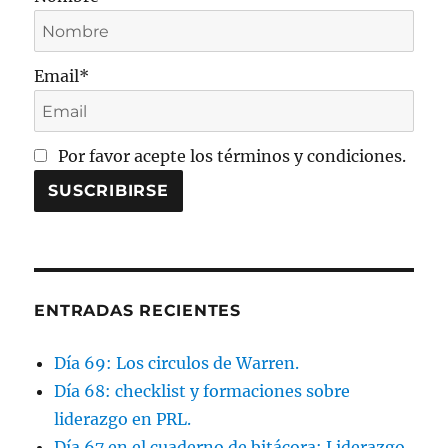
silla
de
ruedas
Email*
en
las
ambulancias
A2.
Por favor acepte los términos y condiciones.
ENTRADAS RECIENTES
Día 69: Los circulos de Warren.
Día 68: checklist y formaciones sobre
liderazgo en PRL.
Día 67 en el cuaderno de bitácora: Liderazgo