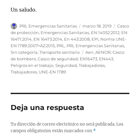
Un saludo.
Autor
Publicado
Categorías
PRL Emergencias Sanitarias
marzo 18, 2019
Casco
el
de protección
,
Emergencias Sanitarias
,
EN 14052:2012
,
EN
16471:2014
,
EN 16473:2014
,
En 443:2008
,
EPI
,
Norma UNE-
EN 1789:2007+A2:2015
,
PRL
,
PRL Emergencias Sanitarias
,
Etiquetas
Sin categoría
,
Transporte sanitario
Aen
,
AENOR
,
Casco
de bombero
,
Casco de seguridad
,
EN16473
,
EN443
,
Peligros en el trabajo
,
Seguridad
,
Trabajadoras
,
Trabajadores
,
UNE-EN 1789
Deja una respuesta
Tu dirección de correo electrónico no será publicada.
Los
campos obligatorios están marcados con
*