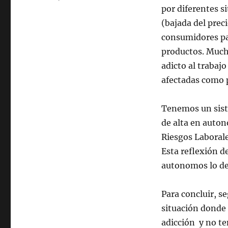
por diferentes s
(bajada del prec
consumidores pa
productos. Mucha
adicto al trabajo
afectadas como p
Tenemos un siste
de alta en auton
Riesgos Laboral
Esta reflexión d
autonomos lo dej
Para concluir, s
situación donde 
adicción y no t