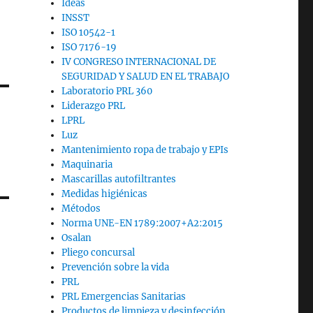
Ideas
INSST
ISO 10542-1
ISO 7176-19
IV CONGRESO INTERNACIONAL DE
SEGURIDAD Y SALUD EN EL TRABAJO
Laboratorio PRL 360
Liderazgo PRL
LPRL
Luz
Mantenimiento ropa de trabajo y EPIs
Maquinaria
Mascarillas autofiltrantes
Medidas higiénicas
Métodos
Norma UNE-EN 1789:2007+A2:2015
Osalan
Pliego concursal
Prevención sobre la vida
PRL
PRL Emergencias Sanitarias
Productos de limpieza y desinfección