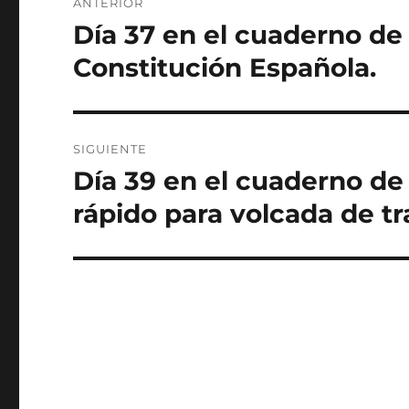
ANTERIOR
de
Día 37 en el cuaderno de
Entrada
anterior:
entradas
Constitución Española.
SIGUIENTE
Día 39 en el cuaderno de 
Entrada
siguiente:
rápido para volcada de tr