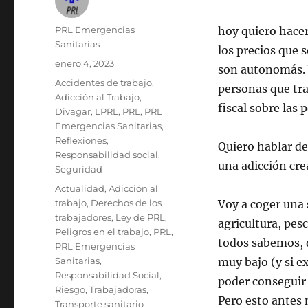
Autor
PRL Emergencias
hoy quiero hacer
Sanitarias
los precios que 
Publicado
enero 4, 2023
son autonomás. V
el
Categorías
Accidentes de trabajo
,
personas que tra
Adicción al Trabajo
,
fiscal sobre las
Divagar
,
LPRL
,
PRL
,
PRL
Emergencias Sanitarias
,
Reflexiones
,
Quiero hablar de
Responsabilidad social
,
una adicción cr
Seguridad
Etiquetas
Actualidad
,
Adicción al
trabajo
,
Derechos de los
Voy a coger una 
trabajadores
,
Ley de PRL
,
agricultura, pes
Peligros en el trabajo
,
PRL
,
todos sabemos, q
PRL Emergencias
Sanitarias
,
muy bajo (y si e
Responsabilidad Social
,
poder conseguir 
Riesgo
,
Trabajadoras
,
Pero esto antes 
Transporte sanitario